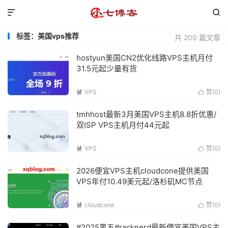


标签：美国vps推荐
共 200 篇文章
hostyun美国CN2优化线路VPS主机月付
31.5元起少量有货
VPS
赞(
0
)


tmhhost最新3月美国VPS主机8.8折优惠/
双ISP VPS主机月付44元起
VPS
赞(
0
)


2026便宜VPS主机cloudcone提供美国
VPS年付10.49美元起/洛杉矶MC节点
cloudcone
赞(
0
)


#2025黑五#racknerd最新便宜美国VPS主