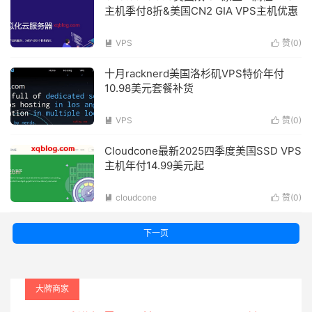
主机季付8折&美国CN2 GIA VPS主机优惠
VPS
赞(
0
)


十月racknerd美国洛杉矶VPS特价年付
10.98美元套餐补货
VPS
赞(
0
)


Cloudcone最新2025四季度美国SSD VPS
主机年付14.99美元起
cloudcone
赞(
0
)


下一页
大牌商家