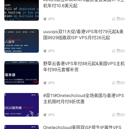
机年付10.6美元起
VPS
赞(
0
)


uuuvps双11大促/香港VPS年付79元起&美
国9929线路双ISP VPS月付26元起
VPS
赞(
0
)


野草云香港VPS年付88元起&美国VPS主机
年付99元套餐补货
VPS
赞(
0
)


#双11#Onetechcloud全场美国与香港VPS
主机限时月付8折优惠
VPS
赞(
0
)


Onetechcloud美国双ISP原生IP属性VPS