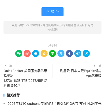
赞(
0
)

欢迎转载：
VPS推荐网
»
易速网络周年庆特价服务器以及特价月付
vps促销
分享到









上一篇
下一篇
QuickPacket 美国服务器优惠
海星云 日本大阪Equinix机房
码/E3-
vps优惠码
1270/16GB/1TB/20TB/5IP 洛
杉矶 $40/月
相关推荐
2026年8月Cloudcone美国VPS主机促销/1G内存/年付14.24美元