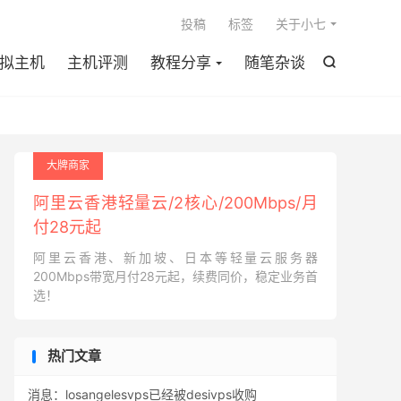

投稿
标签
关于小七
拟主机
主机评测
教程分享
随笔杂谈

大牌商家
阿里云香港轻量云/2核心/200Mbps/月
付28元起
阿里云香港、新加坡、日本等轻量云服务器
200Mbps带宽月付28元起，续费同价，稳定业务首
选！
热门文章
消息：losangelesvps已经被desivps收购