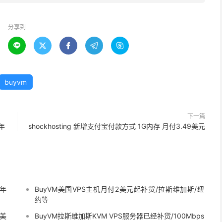
分享到





buyvm
下一篇
年
shockhosting 新增支付宝付款方式 1G内存 月付3.49美元
1年
BuyVM美国VPS主机月付2美元起补货/拉斯维加斯/纽
约等
5美
BuyVM拉斯维加斯KVM VPS服务器已经补货/100Mbps