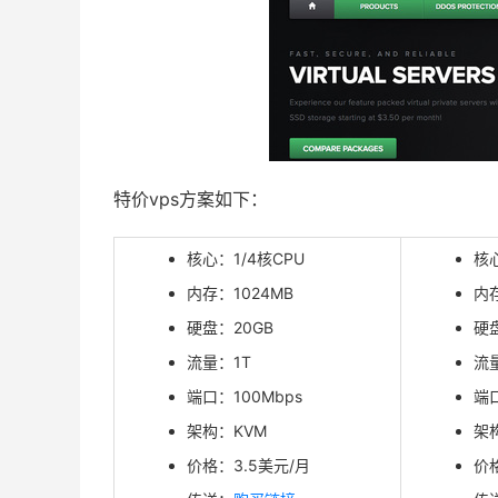
特价vps方案如下：
核心：1/4核CPU
核心
内存：1024MB
内
硬盘：20GB
硬
流量：1T
流
端口：100Mbps
端口
架构：KVM
架
价格：3.5美元/月
价