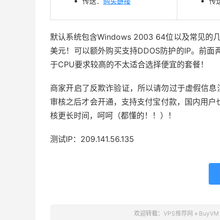
传送：
购买链接
传
默认系统包含Windows 2003 64位以及常见的几
美元！可以额外购买支持DDOS防护的IP。前面
于CPU要求较高的不太适合选择便宜的套餐！
商家开启了反欺诈验证，所以请勿过于虚假信息
审核之后才会开通，支持支付宝付款，国内用户也
核更长时间，呵呵（都懂的！！）！
测试IP：209.141.56.135
欢迎转载：
VPS推荐网
»
BuyV