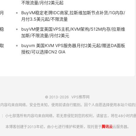
不限流量/月付2美元起
/月
BuyVM稳定老牌IDC商家,拉斯维加斯节点补货/1G内存/
月付3.5美元起/不限流量
/稳
buyVM便宜美国VPS主机/KVM架构/512M内存/拉斯维
加斯/不限流量/月付2美元
领取
buyvm 美国KVM VPS服务器月付2美元起/赠送DA面板
授权/可以选择CN2 GIA
© 2013-2026
VPS推荐网
内容均来自网络，安全性未知，使用前请自行甄别。因个人自愿选择使用本站介绍的
】：小七部落所有内容均来自网络，若无意侵犯到您的权利，请留言，将在48小时内删
本博客创建于2013年初，由小七进行维护和更新，现托管于
腾讯云
云服务器。