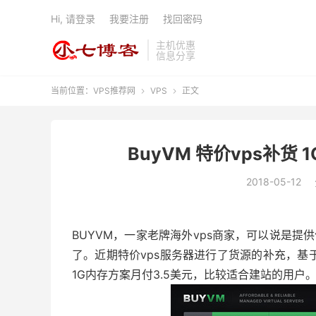
Hi, 请登录
我要注册
找回密码
主机优惠
信息分享
当前位置：
VPS推荐网
VPS
正文


BuyVM 特价vps补货 
2018-05-12
BUYVM，一家老牌海外vps商家，可以说是提
了。近期特价vps服务器进行了货源的补充，基
1G内存方案月付3.5美元，比较适合建站的用户