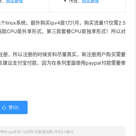
送：
购买链接
传送：
购买链接
个linux系统，额外购买ipv4是1刀1月，购买流量1T仅需2.5
两款CPU是共享形式，第三款套餐CPU是独享形式！所以对
注册，所以注册的时候资料尽量真实，新注册用户购买需要
建议支付宝付款，因为在条列里面使用paypal付款需要审
赞(
0
)

M 特价vps补货 1G内存 拉斯维加斯 月付3.5美元