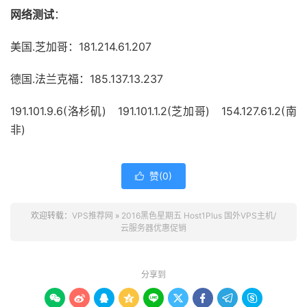
网络测试
：
美国.芝加哥：181.214.61.207
德国.法兰克福：185.137.13.237
191.101.9.6(
洛杉矶
) 191.101.1.2(芝加哥) 154.127.61.2(南
非)
赞(
0
)

欢迎转载：
VPS推荐网
»
2016黑色星期五 Host1Plus 国外VPS主机/
云服务器优惠促销
分享到








