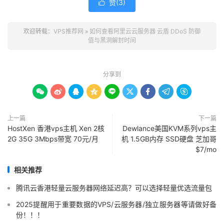
赞(
3
)

欢迎转载：
VPS推荐网
»
如何查看阿里云云服务器 云盾 DDoS 防御
值与黑洞解封时间
分享到









上一篇
下一篇
HostXen 香港vps主机 Xen 2核
Dewlance美国KVM系列vps主
2G 35G 3Mbps带宽 70元/月
机 1.5GB内存 SSD硬盘 芝加哥
$7/mo
相关推荐
腾讯云香港轻量云服务器网络延迟高？可以选择轻量优选流量包
2025提醒用于重要数据的VPS/云服务器/独立服务器等请做好备
份！！！