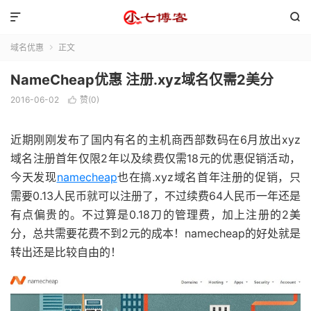


域名优惠
正文

NameCheap优惠 注册.xyz域名仅需2美分
2016-06-02
赞(
0
)

近期刚刚发布了国内有名的主机商西部数码在6月放出xyz
域名注册首年仅限2年以及续费仅需18元的优惠促销活动，
今天发现
namecheap
也在搞.xyz域名首年注册的促销，只
需要0.13人民币就可以注册了，不过续费64人民币一年还是
有点偏贵的。不过算是0.18刀的管理费，加上注册的2美
分，总共需要花费不到2元的成本！namecheap的好处就是
转出还是比较自由的！