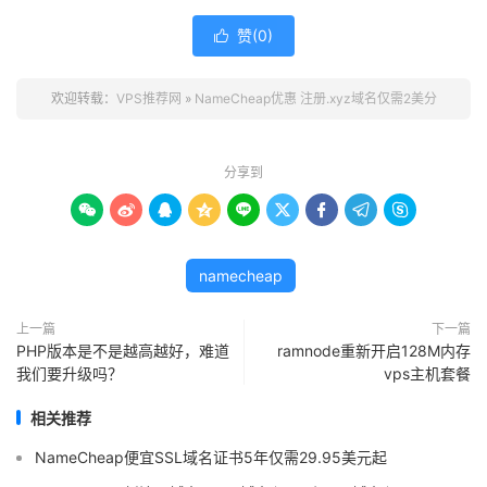
赞(
0
)

欢迎转载：
VPS推荐网
»
NameCheap优惠 注册.xyz域名仅需2美分
分享到









namecheap
上一篇
下一篇
PHP版本是不是越高越好，难道
ramnode重新开启128M内存
我们要升级吗？
vps主机套餐
相关推荐
NameCheap便宜SSL域名证书5年仅需29.95美元起