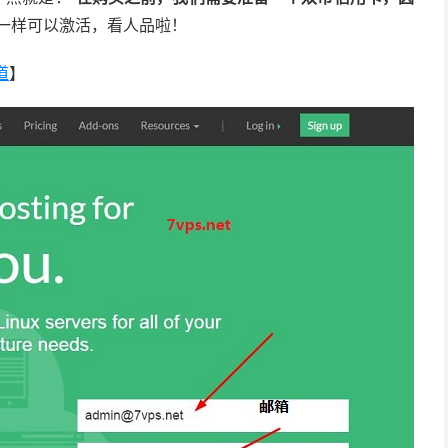
一样可以激活，看人品啦！
道
】