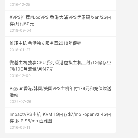
2016-12-25
#VPS推荐#LocVPS 香港大浦VPS优惠码/xen/2G内
存/月付50元
2018-09-04
维翔主机 香港独立服务器2018年促销
2018-01-27
微基主机独享CPU系列香港虚拟主机上线/1G储存空
间/10G月流量/月付7元
2019-12-09
Pigyun香港/韩国/美国VPS主机年付178元和充值赠送
活动
2025-07-26
ImpactVPS主机 KVM 1G内存$7/mo -openvz 4G内
存 多IP $6/mo 西雅图
2016-06-11