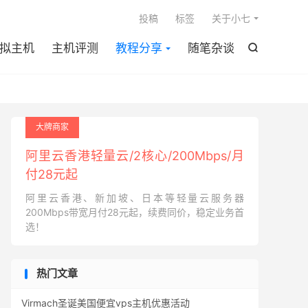

投稿
标签
关于小七
拟主机
主机评测
教程分享
随笔杂谈

大牌商家
阿里云香港轻量云/2核心/200Mbps/月
付28元起
阿里云香港、新加坡、日本等轻量云服务器
200Mbps带宽月付28元起，续费同价，稳定业务首
选！
热门文章
Virmach圣诞美国便宜vps主机优惠活动