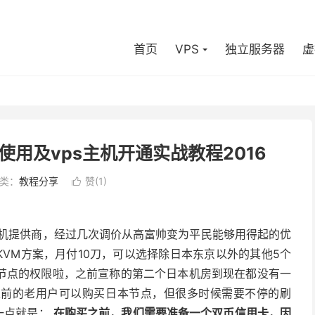
首页
VPS
独立服务器
虚
的使用及vps主机开通实战教程2016
类：
教程分享
赞(
1
)

PS主机提供商，经过几次调价从高富帅变为平民能够用得起的优
的KVM方案，月付10刀，可以选择除日本东京以外的其他5个
节点的权限啦，之前宣称的第二个日本机房到现在都没有一
以前的老用户可以购买日本节点，但很多时候需要不停的刷
一点就是：
在购买之前，我们需要准备一个双币信用卡，因