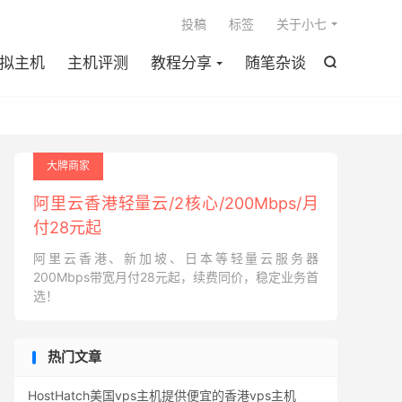

投稿
标签
关于小七
拟主机
主机评测
教程分享
随笔杂谈

大牌商家
阿里云香港轻量云/2核心/200Mbps/月
付28元起
阿里云香港、新加坡、日本等轻量云服务器
200Mbps带宽月付28元起，续费同价，稳定业务首
选！
热门文章
HostHatch美国vps主机提供便宜的香港vps主机