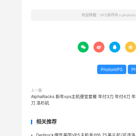
欢迎转载：
VPS推荐网
»
photo




PhotonVPS
P
上一篇
AlphaRacks 新年vps主机便宜套餐 年付3刀 年付4刀 
刀 洛杉矶
相关推荐
Dedirock便宜美国VPS主机年付6.75美元起/可选