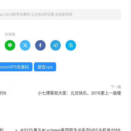
nvps 2016新年优惠码 云主机6折优惠 达拉斯机房
分享到





hotonVPS优惠码
便宜vps
下一篇
年付6
小七博客祝大家：元旦快乐，2016更上一层楼
洛杉
#2025黑五#Lycheen美国原生IP系列VPS主机年付88