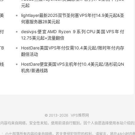
元起
4美
lightlayer最新2025双节圣何塞VPS年付14.9美元起&圣
何塞服务器28美元起
年付
desivps便宜AMD Ryzen 9系列CPU美国VPS年付
12.75美元起+流量翻倍
TB
HostDare美国VPS年付仅需10.4美元起/限时年付内存
翻倍活动
通线
HostDare便宜美国VPS主机年付10.4美元起/洛杉矶QN
机房/普通线路
© 2013-2026
VPS推荐网
内容均来自网络，安全性未知，使用前请自行甄别。因个人自愿选择使用本站介绍的
】：小七部落所有内容均来自网络，若无意侵犯到您的权利，请留言，将在48小时内删