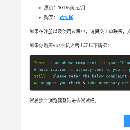
原价：10.95美元/月
购买：
达拉斯
如果在注册以及使用过程中，请提交工单联系，
如果你购买vps主机之后出现以下情况：
There
is
 an abuse complaint 
for
 your IP a
A notification 
is
 already sent to you 
as
 
Still
,
 please refer the below complaint 
We
 suggest you check 
&
 take necessary act
试着换个浏览器登陆进去试试吧。