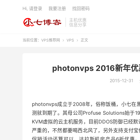
Hi, 请登录
我要注册
找回密码
主机优惠
信息分享
当前位置：
VPS推荐网
VPS
正文


photonvps 2016
2015-12-31
photonvps成立于2008年，俗称饭桶，
测就到期了。其母公司Profuse Solutions始于1
KVM虚拟的云主机服务，目前DDOS防御已经默
严重的，不然都要喝西北风了，另外支持支付宝付款
促销活动还算可以，达拉斯机房产品6折优惠