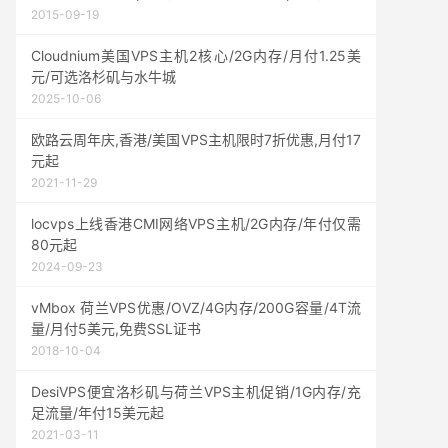
2015-09-19
Cloudnium美国VPS主机2核心/2G内存/月付1.25美
元/可选洛杉矶与水牛城
2025-10-06
欧路云周年庆,香港/美国VPS主机限时7折优惠,月付17
元起
2021-11-29
locvps上线香港CMI网络VPS主机/2G内存/年付仅需
80元起
2024-09-23
vMbox 荷兰VPS优惠/OVZ/4G内存/200G容量/4T流
量/月付5美元,免费SSL证书
2018-10-04
DesiVPS便宜洛杉矶与荷兰VPS主机促销/1G内存/充
足流量/年付15美元起
2021-03-11