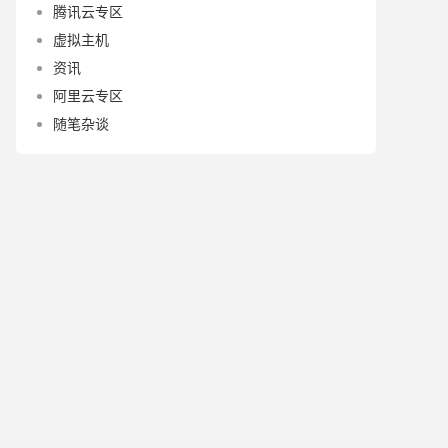
腾讯云专区
虚拟主机
资讯
阿里云专区
随笔杂谈
ess server
.
e complaint
.