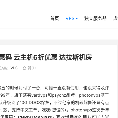
首页
VPS
独立服务器
虚
新年优惠码 云主机6折优惠 达拉斯机房
分类：
VPS
赞(
1
)

小七在黑五的时候月付了一台，可惜一直没有使用，也没来得及评
999年，旗下还有yardvps和psychz品牌。photonvps基于
认升级到了10G DDOS保护，不过他家的机器超售还是有点
，支持中文工单，嘿嘿(您懂的)。photonvps这次新年
。优惠码：
CHRISTMAS2015
喜欢饭桶家的朋友可以去试