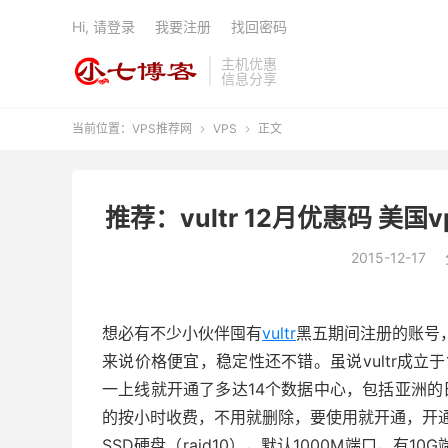
Hi, 请登录
我要注册
找回密码
主机优惠
信息分享
当前位置：
VPS推荐网
VPS
正文


推荐：vultr 12月优惠码 美国
2015-12-17
想必有不少小伙伴囤有
vultr
黑五期间注册的账号，
来说价格便宜，稳定性还不错。虽说vultr成立于
一上线就开通了多达14个数据中心，包括亚洲的
的按小时收费，不用就删除，要使用就开通，开
SSD硬盘（raid10），默认1000M端口，有