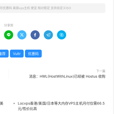
 12月优惠码 美国vps主机 便宜 相对稳定 支持自定义ISO
分享到





推荐
Vultr
优惠码
下一篇
消息：HWL(HostWithLinux)已经被 Hostus 收购
6美
Locvps香港/美国/日本等大内存VPS主机月付仅需66.5
元/性价比高