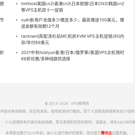
/德
tmhhost美国cn2\香港cn2\日本软银\日本CN2\韩国cn2
等VPS主机双十一促销
据节
vultr新用户充值多少赠送多少，最高赠送100美元，赠
送金额有效期12个月
racknerd高配洛杉矶MC机房KVM VPS主机促销/8G内
存/年付89美元
5折
2021中秋hostyun香港/日本/俄罗斯/美国VPS主机限时
88折优惠/多种线路供选择
© 2013-2026
VPS推荐网
内容均来自网络，安全性未知，使用前请自行甄别。因个人自愿选择使用本站介绍的
】：小七部落所有内容均来自网络，若无意侵犯到您的权利，请留言，将在48小时内删
本博客创建于2013年初，由小七进行维护和更新，现托管于
腾讯云
云服务器。