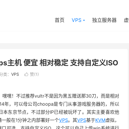
首页
VPS
独立服务器
虚
vps主机 便宜 相对稳定 支持自定义ISO
分类：
VPS
赞(
1
)

嘿嘿！不过推荐vultr不是因为黑五赠送那30刀，而是相对
14年，可以母公司choopa是专门从事游戏服务器的，所以
日本东京节点，不过部分IP已经被玩坏了。其实主要喜欢他
通一般在1分钟之内部署好一个
VPS
。其
VPS
基于
KVM
虚拟，
10G端口可选，支持自定义ISO，这个可以自己上传win系统进行