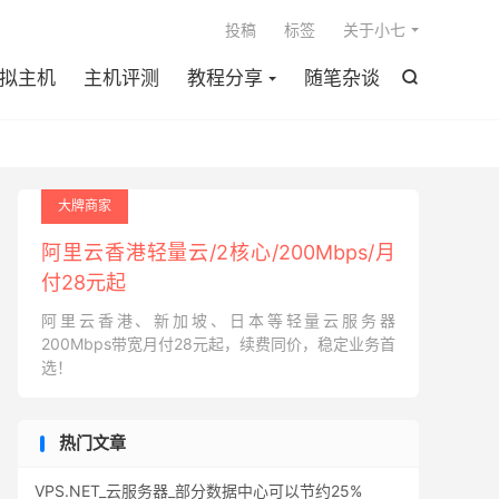

投稿
标签
关于小七
拟主机
主机评测
教程分享
随笔杂谈

大牌商家
阿里云香港轻量云/2核心/200Mbps/月
付28元起
阿里云香港、新加坡、日本等轻量云服务器
200Mbps带宽月付28元起，续费同价，稳定业务首
选！
热门文章
VPS.NET_云服务器_部分数据中心可以节约25%