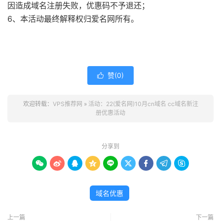
因造成域名注册失败，优惠码不予退还；
6、本活动最终解释权归爱名网所有。
赞(
0
)

欢迎转载：
VPS推荐网
»
活动：22(爱名网)10月cn域名 cc域名新注
册优惠活动
分享到









域名优惠
上一篇
下一篇