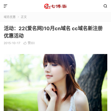


域名优惠
正文

活动：22(爱名网)10月cn域名 cc域名新注册
优惠活动
2015-10-17
赞(
0
)
