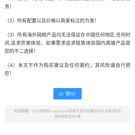
务！
（2）所有配置以及价格以商家标注的为准！
（3）所有海外网络产品均无法保证在中国任何地区,任何时
间,追求完美体验，如果需求追求极致体验国内高端产品是
您的不二选择！
（4）本文不作为购买建议及任何邀约；其风险请自行把
控！
赞(
0
)

欢迎转载：
VPS推荐网
»
aoyoyun香港与洛杉矶建站VPS主机8折优
惠&韩国双ISP等