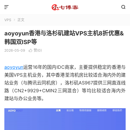


VPS
正文

aoyoyun香港与洛杉矶建站VPS主机8折优惠&
韩国双ISP等
2026-05-09
赞(
0
)

aoyoyun
运营16年的国内IDC商家，主要提供稳定的香港与
美国VPS主机业务，其中香港荃湾机房比较适合海内外的建
站业务（与腾讯云同机房），洛杉矶AS967提供三网直连线
路（CN2+9929+CMIN2三网混合）等均比较适合海内外
建站与办公业务等。