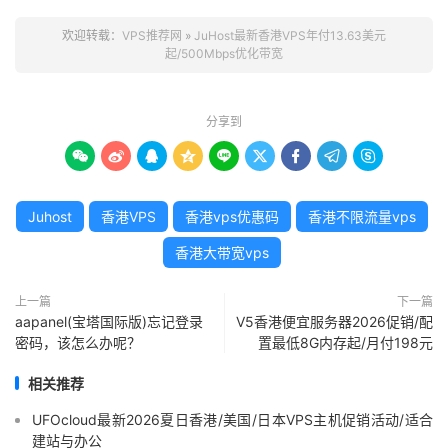
欢迎转载：
VPS推荐网
»
JuHost最新香港VPS年付13.63美元
起/500Mbps优化带宽
分享到









Juhost
香港VPS
香港vps优惠码
香港不限流量vps
香港大带宽vps
上一篇
下一篇
aapanel(宝塔国际版)忘记登录
V5香港便宜服务器2026促销/配
密码，该怎么办呢？
置最低8G内存起/月付198元
相关推荐
UFOcloud最新2026夏日香港/美国/日本VPS主机促销活动/适合
建站与办公