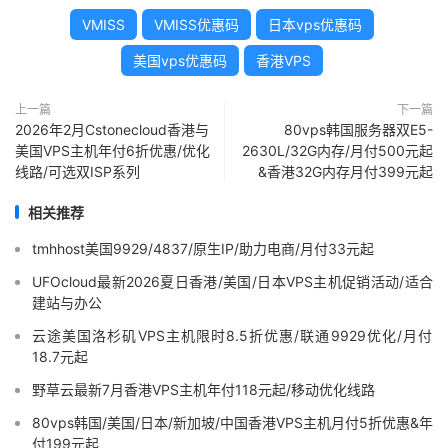
VMISS
VMISS优惠码
日本vps优惠码
美国vps优惠码
香港VPS
上一篇
下一篇
2026年2月Cstonecloud香港与
80vps韩国服务器双E5-
美国VPS主机年付6折优惠/优化
2630L/32G内存/月付500元起
线路/可选双ISP系列
&香港32G内存月付399元起
相关推荐
tmhhost美国9929/4837/原生IP/助力电商/月付33元起
UFOcloud最新2026夏日香港/美国/日本VPS主机促销活动/适合
建站与办公
云途美国洛杉矶VPS主机限时8.5折优惠/联通9929优化/月付
18.7元起
野草云最新7月香港VPS主机年付118元起/移动优化线路
80vps韩国/美国/日本/新加坡/中国香港VPS主机月付5折优惠&年
付199元起