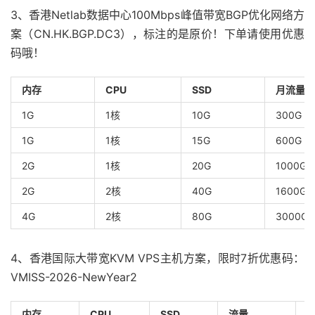
3、香港Netlab数据中心100Mbps峰值带宽BGP优化网络方
案（CN.HK.BGP.DC3），标注的是原价！下单请使用优惠
码哦！
内存
CPU
SSD
月流量
1G
1核
10G
300G
1G
1核
15G
600G
2G
1核
20G
1000G
2G
2核
40G
1600G
4G
2核
80G
3000G
4、香港国际大带宽KVM VPS主机方案，限时7折优惠码：
VMISS-2026-NewYear2
内存
CPU
SSD
流量