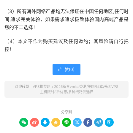
（3）所有海外网络产品均无法保证在中国任何地区,任何时
间,追求完美体验，如果需求追求极致体验国内高端产品是
您的不二选择！
（4）本文不作为购买建议及任何邀约；其风险请自行把
控！
赞(
0
)

欢迎转载：
VPS推荐网
»
2026新春vmiss香港/美国/日本/韩国VPS
主机限时8折优惠/多种线路供选择
分享到








