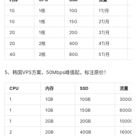
1G
1核
10G
1T/月
5
1G
1核
15G
2T/月
5
2G
1核
20G
3T/月
8
2G
2核
40G
4T/月
1
4G
2核
80G
5T/月
1
5、韩国VPS方案，50Mbps峰值起，标注原价！
CPU
内存
SSD
流量
1
1GB
10GB
300GB
1
1GB
15GB
600GB
1
2GB
20GB
1000GB
2
2GB
40GB
1600GB