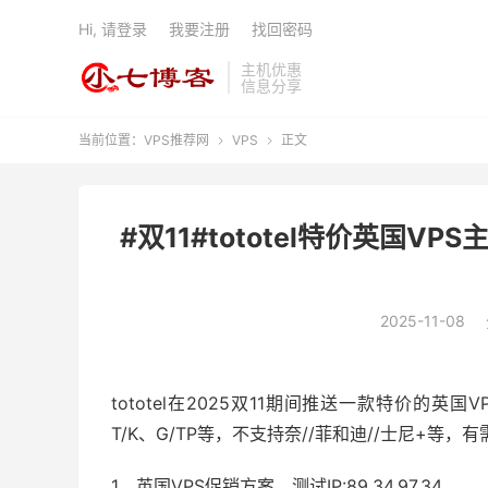
Hi, 请登录
我要注册
找回密码
主机优惠
信息分享
当前位置：
VPS推荐网
VPS
正文


#双11#tototel特价英国VP
2025-11-08
tototel在2025双11期间推送一款特价的英
T/K、G/TP等，不支持奈//菲和迪//士尼+等
1、英国VPS促销方案，测试IP:89.34.97.34