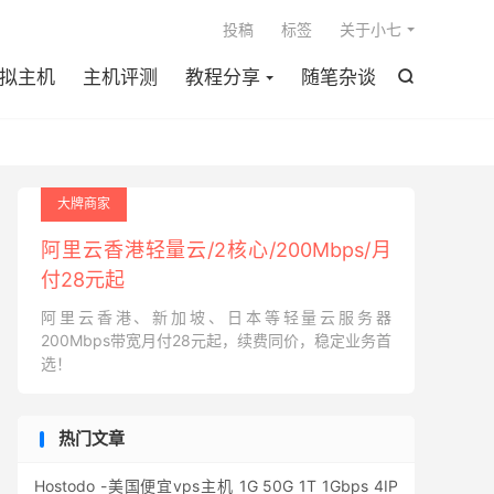

投稿
标签
关于小七
拟主机
主机评测
教程分享
随笔杂谈

大牌商家
阿里云香港轻量云/2核心/200Mbps/月
付28元起
阿里云香港、新加坡、日本等轻量云服务器
200Mbps带宽月付28元起，续费同价，稳定业务首
选！
热门文章
Hostodo -美国便宜vps主机 1G 50G 1T 1Gbps 4IP