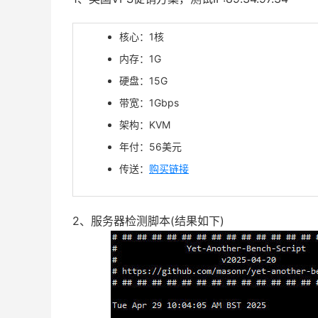
核心：1核
内存：1G
硬盘：15G
带宽：1Gbps
架构：KVM
年付：56美元
传送：
购买链接
2、服务器检测脚本(结果如下)