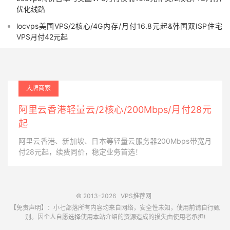
优化线路
locvps美国VPS/2核心/4G内存/月付16.8元起&韩国双ISP住宅
VPS月付42元起
大牌商家
阿里云香港轻量云/2核心/200Mbps/月付28元
起
阿里云香港、新加坡、日本等轻量云服务器200Mbps带宽月
付28元起，续费同价，稳定业务首选！
© 2013-2026
VPS推荐网
【免责声明】：小七部落所有内容均来自网络，安全性未知，使用前请自行甄
别。因个人自愿选择使用本站介绍的资源造成的损失由使用者承担!