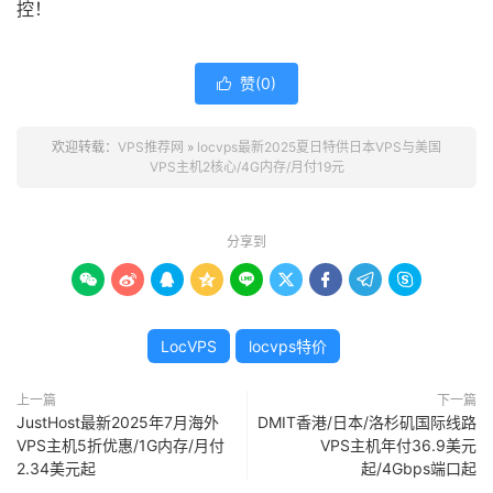
控！
赞(
0
)

欢迎转载：
VPS推荐网
»
locvps最新2025夏日特供日本VPS与美国
VPS主机2核心/4G内存/月付19元
分享到









LocVPS
locvps特价
上一篇
下一篇
JustHost最新2025年7月海外
DMIT香港/日本/洛杉矶国际线路
VPS主机5折优惠/1G内存/月付
VPS主机年付36.9美元
2.34美元起
起/4Gbps端口起