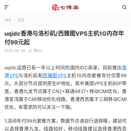


VPS
正文

uqidc香港与洛杉矶/西雅图VPS主机1G内存年
付99元起
2025-06-29
赞(
0
)

uqidc运营已有一年以上时间的国内IDC商家，目前推出
香
港VPS
与洛杉矶和
西雅图VPS
主机1G内存套餐年付仅需99
元，大部分节点提供原生IP地址，其中美国VPS主机BGP带
宽，香港九龙节点属于CN2+联通4837+移动CMI优化，香
港荃湾属于CMI移动优化线路，香港西贡属于三网移动CMI
优化，有需求的可以关注一下哦。
1.活动年付99元套餐方案，数据节点请自行选择哦，建站可
以选择香港九龙，线路较好，移动线路建议选择香港西贡