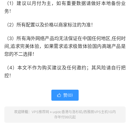
（1）建议以月付为主，如有重要数据请做好本地备份业
务！
（2）所有配置以及价格以商家标注的为准！
（3）所有海外网络产品均无法保证在中国任何地区,任何时
间,追求完美体验，如果需求追求极致体验国内高端产品是
您的不二选择！
（4）本文不作为购买建议及任何邀约；其风险请自行把
控！
赞(
0
)

欢迎转载：
VPS推荐网
»
uqidc香港与洛杉矶/西雅图VPS主机1G内
存年付99元起