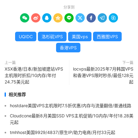
分享到









UQIDC
洛杉矶VPS
美国vps
西雅图VPS
香港VPS
上一篇
下一篇
XSX香港/日本/新加坡建站VPS
locvps最新2025年7月韩国VPS
主机限时折扣/1G内存/年付
和香港VPS限时秒杀/最低128元
24.75美元起
起
相关推荐
hostdare美国VPS主机限时7.5折优惠/内存与流量翻倍/普通线路
Cloudcone最新8月美国SSD VPS主机促销/1G内存/年付18.28美
元起
tmhhost美国9929/4837/原生IP/助力电商/月付33元起