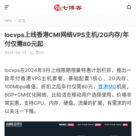


VPS
正文

locvps上线香港CMI网络VPS主机/2G内存/年
付仅需80元起
2024-09-23
赞(
0
)

locvps在2024年9月上线限期限量特惠计划栏目，推出一
款年付香港VPS主机套餐，基础配置1核心、2G内存、
100Mbps峰值，折扣之后年付仅需80元，
香港MG
机房，
BGP+CMI优化网络，比较适合移动用户选择使用，价格非
常实惠，支持CPU、内存、硬盘、流量的扩展，有需求的可
以关注一下哦。