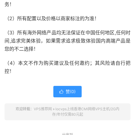
务！
（2）所有配置以及价格以商家标注的为准！
（3）所有海外网络产品均无法保证在中国任何地区,任何时
间,追求完美体验，如果需求追求极致体验国内高端产品是
您的不二选择！
（4）本文不作为购买建议及任何邀约；其风险请自行把
控！
赞(
0
)

欢迎转载：
VPS推荐网
»
locvps上线香港CMI网络VPS主机/2G内
存/年付仅需80元起
分享到