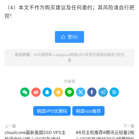
（4）本文不作为购买建议及任何邀约；其风险请自行把
控！
赞(
0
)

欢迎转载：
VPS推荐网
»
edgenat韩国VPS带宽升级限时最高7折优
惠
分享到









韩国VPS优惠码
韩国vps推荐
上一篇
下一篇
cloudcone最新美国SSD VPS主
#8月主机推荐#腾讯云轻量2核
机清仓价/2核心/1G内存/年付
心/2G内存/年付79元/续费同价