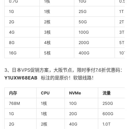
0.7G
1核
10G
0.5T
1G
1核
25G
1T
2G
2核
50G
2T
4G
3核
100G
3T
8G
4核
200G
5T
16G
5核
400G
10T
3、日本VPS促销方案，大阪节点，限时季付7.6折优惠码：
Y1UXW68EAB
标注的是原价！软银线路！
内存
CPU
NVMe
流量
768M
1核
10G
250G
1G
1核
20G
600G
2G
2核
40G
1.0T