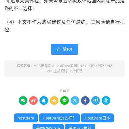
间,追求完美体验，如果需求追求极致体验国内高端产品是
您的不二选择！
（4）本文不作为购买建议及任何邀约；其风险请自行把
控！
赞(
0
)

欢迎转载：
VPS推荐网
»
HostDare美国CN2 GIA优化线路KVM
VPS主机限时6.8折优惠
分享到









hostdare
HostDare怎么样？
HostDare日本
美国CN2 GIA
美国vps推荐