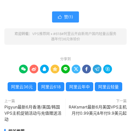
赞(
1
)

欢迎转载：
VPS推荐网
»
#618#阿里云开启新用户国内轻量云服务
器年付36元体验价
分享到









阿里云36元
阿里云618
阿里云年中
阿里云轻量
上一篇
下一篇
Pigyun最新6月香港/美国/韩国
RAKsmart最新6月美国VPS主机
VPS主机促销活动与充值赠送活
月付0.99美元&年付9.9美元起
动