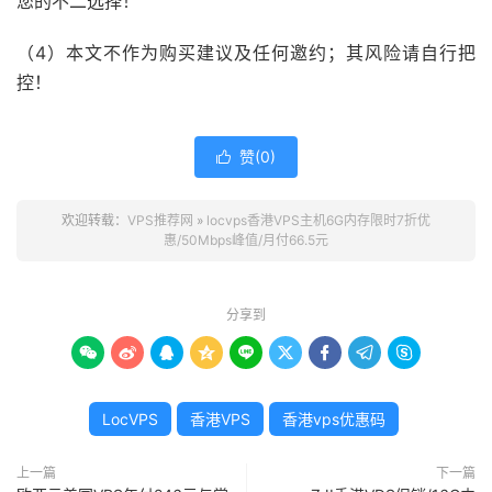
您的不二选择！
（4）本文不作为购买建议及任何邀约；其风险请自行把
控！
赞(
0
)

欢迎转载：
VPS推荐网
»
locvps香港VPS主机6G内存限时7折优
惠/50Mbps峰值/月付66.5元
分享到









LocVPS
香港VPS
香港vps优惠码
上一篇
下一篇