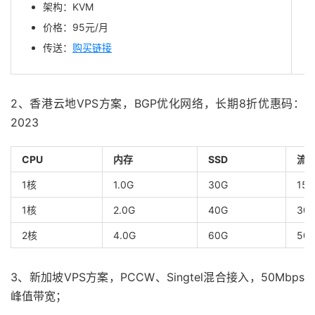
架构：KVM
价格：95元/月
传送：
购买链接
2、香港云地VPS方案，BGP优化网络，长期8折优惠码：
2023
CPU
内存
SSD
流
1核
1.0G
30G
15
1核
2.0G
40G
30
2核
4.0G
60G
50
3、新加坡VPS方案，PCCW、Singtel混合接入，50Mbps
峰值带宽；