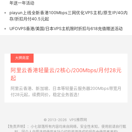
年送一年活动
piayun上线全新香港100Mbps三网优化VPS主机/原生IP/4G内
存/折扣月付40.5元起
UFOVPS香港/美国/日本VPS主机限时折扣与618充值赠送活动
大牌商家
阿里云香港轻量云/2核心/200Mbps/月付28元
起
阿里云香港、新加坡、日本等轻量云服务器200Mbps带宽月
付28元起，续费同价，稳定业务首选！
© 2013-2026
VPS推荐网
【免责声明】：小七部落所有内容均来自网络，安全性未知，使用前请自行甄
别。因个人自愿选择使用本站介绍的资源造成的损失由使用者承担!