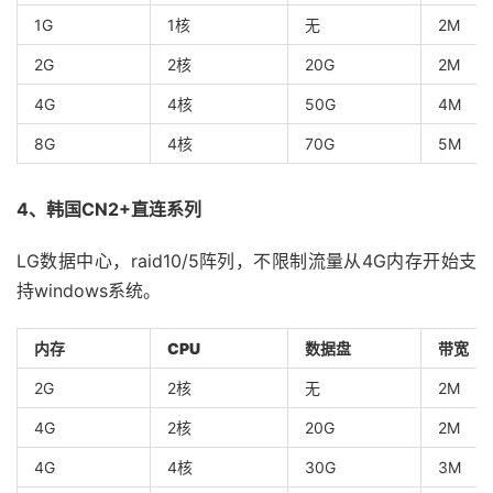
1G
1核
无
2M
2G
2核
20G
2M
4G
4核
50G
4M
8G
4核
70G
5M
4、韩国CN2+直连系列
LG数据中心，raid10/5阵列，不限制流量从4G内存开始支
持windows系统。
内存
CPU
数据盘
带宽
2G
2核
无
2M
4G
2核
20G
2M
4G
4核
30G
3M