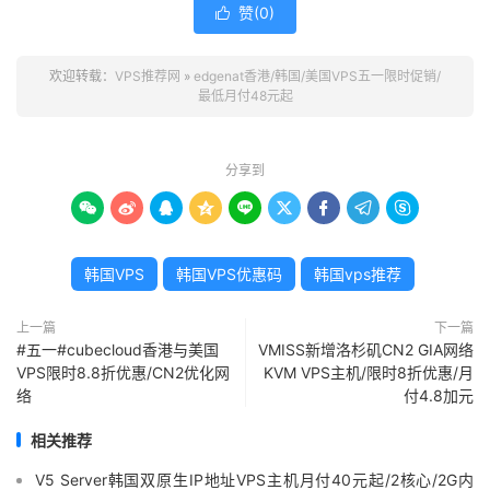
赞(
0
)

欢迎转载：
VPS推荐网
»
edgenat香港/韩国/美国VPS五一限时促销/
最低月付48元起
分享到









韩国VPS
韩国VPS优惠码
韩国vps推荐
上一篇
下一篇
#五一#cubecloud香港与美国
VMISS新增洛杉矶CN2 GIA网络
VPS限时8.8折优惠/CN2优化网
KVM VPS主机/限时8折优惠/月
络
付4.8加元
相关推荐
V5 Server韩国双原生IP地址VPS主机月付40元起/2核心/2G内