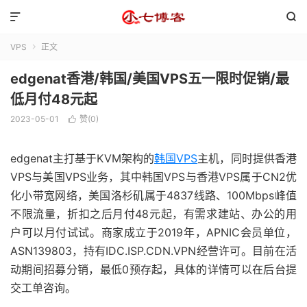


VPS
正文

edgenat香港/韩国/美国VPS五一限时促销/最
低月付48元起
2023-05-01
赞(
0
)

edgenat主打基于KVM架构的
韩国VPS
主机，同时提供香港
VPS与美国VPS业务，其中韩国VPS与香港VPS属于CN2优
化小带宽网络，美国洛杉矶属于4837线路、100Mbps峰值
不限流量，折扣之后月付48元起，有需求建站、办公的用
户可以月付试试。商家成立于2019年，APNIC会员单位，
ASN139803，持有IDC.ISP.CDN.VPN经营许可。目前在活
动期间招募分销，最低0预存起，具体的详情可以在后台提
交工单咨询。