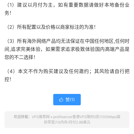
（1）建议以月付为主，如有重要数据请做好本地备份业
务！
（2）所有配置以及价格以商家标注的为准！
（3）所有海外网络产品均无法保证在中国任何地区,任何时
间,追求完美体验，如果需求追求极致体验国内高端产品是
您的不二选择！
（4）本文不作为购买建议及任何邀约；其风险请自行把
控！
赞(
1
)

欢迎转载：
VPS推荐网
»
profitserver香港VPS限时5折/100Mbps国
际带宽/1G内存/月付2.88美元