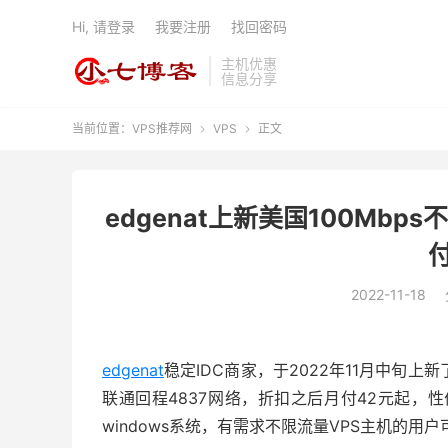
Hi, 请登录
我要注册
找回密码
主机优惠
信息分享
当前位置：
VPS推荐网
VPS
正文


edgenat上新美国100Mbp
2022-11-18
edgenat
稳定IDC商家，于2022年11月中旬上新
联通回程4837网络，折扣之后月付42元起，
windows系统，有需求不限流量VPS主机的用