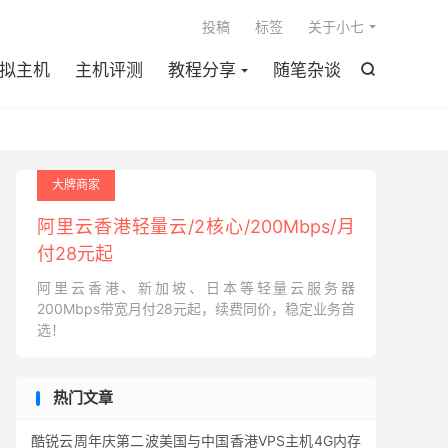

投稿
标签
关于小七
拟主机
主机评测
教程分享
随笔杂谈

大牌商家
阿里云香港轻量云/2核心/200Mbps/月
付28元起
阿里云香港、新加坡、日本等轻量云服务器
200Mbps带宽月付28元起，续费同价，稳定业务首
选！
热门文章
酷锐云周年庆第二波美国与中国香港VPS主机4G内存