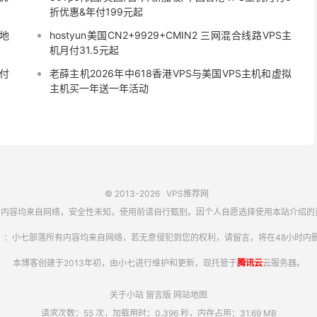
折优惠&年付199元起
矶地
hostyun美国CN2+9929+CMIN2 三网混合线路VPS主
机月付31.5元起
月付
老薛主机2026年中618香港VPS与美国VPS主机和虚拟
主机买一年送一年活动
© 2013-2026
VPS推荐网
内容均来自网络，安全性未知，使用前请自行甄别。因个人自愿选择使用本站介绍的
】：小七部落所有内容均来自网络，若无意侵犯到您的权利，请留言，将在48小时内删
本博客创建于2013年初，由小七进行维护和更新，现托管于
腾讯云
云服务器。
关于小站
留言版
网站地图
请求次数：55 次，加载用时：0.396 秒，内存占用：31.69 MB