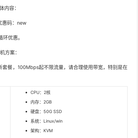
具体内容：
优惠码：new
身循环优惠。
主机方案：
，新套餐，100Mbps起不限流量，请合理使用带宽，特别是在
CPU：2核
内存：2GB
硬盘：50G SSD
系统：Linux/win
架构：KVM