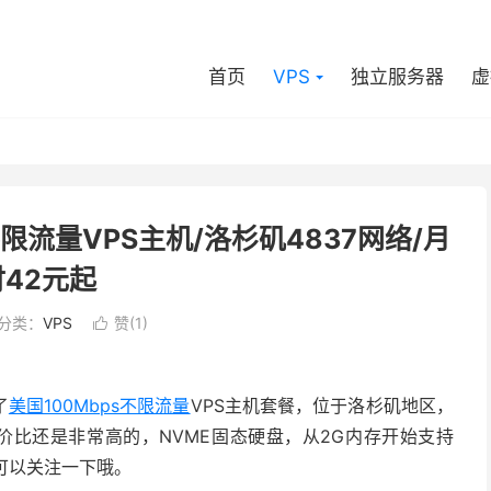
首页
VPS
独立服务器
虚
s不限流量VPS主机/洛杉矶4837网络/月
付42元起
分类：
VPS
赞(
1
)

了
美国100Mbps不限流量
VPS主机套餐，位于洛杉矶地区，
性价比还是非常高的，NVME固态硬盘，从2G内存开始支持
户可以关注一下哦。