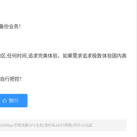
备份业务！
区,任何时间,追求完美体验，如果需求追求极致体验国内高
请自行把控！
赞(
1
)

100Mbps不限流量VPS主机/洛杉矶4837网络/月付42元起