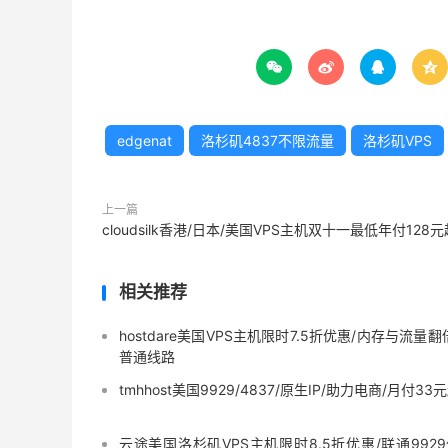




edgenat
洛杉矶4837不限流量
洛杉矶VPS
上一篇
cloudsilk香港/日本/美国VPS主机双十一最低年付128元
相关推荐
hostdare美国VPS主机限时7.5折优惠/内存与流量翻
普通线路
tmhhost美国9929/4837/原生IP/助力电商/月付33
云途美国洛杉矶VPS主机限时8.5折优惠/联通992