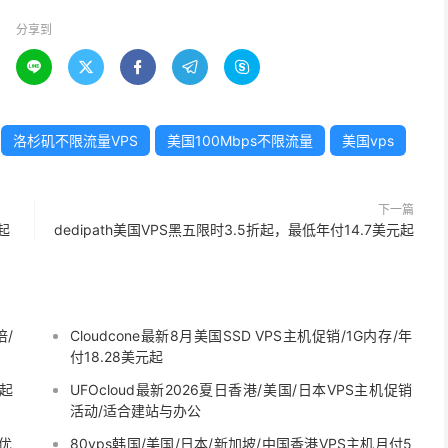
分享到





洛杉矶不限流量VPS
美国100Mbps不限流量
美国vps
下一篇
起
dedipath美国VPS黑五限时3.5折起，最低年付14.7美元起
倍/
Cloudcone最新8月美国SSD VPS主机促销/1G内存/年
付18.28美元起
元起
UFOcloud最新2026夏日香港/美国/日本VPS主机促销
活动/适合建站与办公
9优
80vps韩国/美国/日本/新加坡/中国香港VPS主机月付5