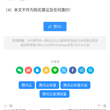
（4）本文不作为购买建议及任何邀约！
赞(
0
)

欢迎转载：
VPS推荐网
»
腾讯云2022香港/新加坡/日本轻量云服务
器全新套餐/2核心/2G内存/30Mbps带宽/月付32元起
分享到









腾讯云
腾讯云轻量
腾讯云轻量升级
腾讯云香港轻量
上一篇
下一篇