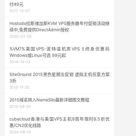
付49元
2017-12-07
Hostodo拉斯维加斯KVM VPS服务器年付促销活动继
续中,免费提供DirectAdmin授权
2020-03-06
%VM7%美国VPS-波特温机房VPS 5终身优惠码
Windows或Linux可选 99元起
2014-10-13
SiteGround 2015黑色星期五促销 虚拟主机任意方案
3折
2015-11-25
2015域名转入NameSilo最新详细图文教程
2015-08-20
cubecloud香港与美国VPS主机9周年限时8.5折优
惠/CN2优化线路
2024-08-19