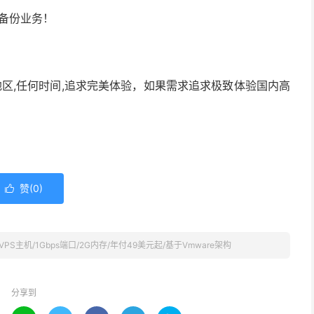
备份业务！
区,任何时间,追求完美体验，如果需求追求极致体验国内高
赞(
0
)

r德国VPS主机/1Gbps端口/2G内存/年付49美元起/基于Vmware架构
分享到