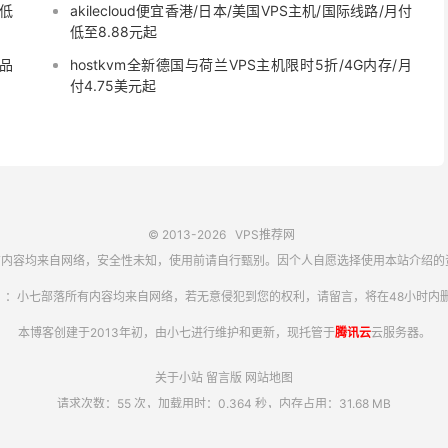
最低
akilecloud便宜香港/日本/美国VPS主机/国际线路/月付
低至8.88元起
精品
hostkvm全新德国与荷兰VPS主机限时5折/4G内存/月
付4.75美元起
© 2013-2026
VPS推荐网
内容均来自网络，安全性未知，使用前请自行甄别。因个人自愿选择使用本站介绍的
】：小七部落所有内容均来自网络，若无意侵犯到您的权利，请留言，将在48小时内删
本博客创建于2013年初，由小七进行维护和更新，现托管于
腾讯云
云服务器。
关于小站
留言版
网站地图
请求次数：55 次，加载用时：0.364 秒，内存占用：31.68 MB