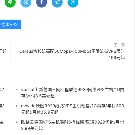





德国VPS
下一篇
元起
Ceraus洛杉矶高配50Mbps-100Mbps不限流量VPS限时
199元起
02
vpscat上新德国三网回程联通9929网络VPS主机/1G内
存/月付3.5美元起
存/
mhyidc德国9929线路VPS主机预售/1G内存/年付300
元起&月付35.9元起
S主
欧路云德国VPS主机限时6折优惠/联通9929优化/月付
2.99美元起