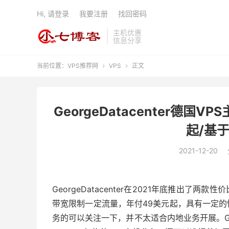
Hi, 请登录
我要注册
找回密码
主机优惠
信息分享
当前位置：
VPS推荐网
VPS
正文


GeorgeDatacenter德国V
起/基于
2021-12-20
GeorgeDatacenter在2021年底推出了两款性
带宽限制一定流量，年付49美元起，具有一定的
务的可以关注一下，并不太适合内地业务开展。Geor