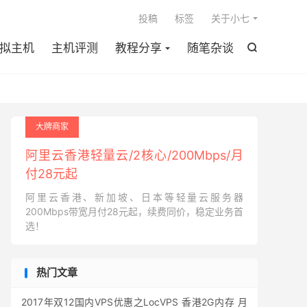

投稿
标签
关于小七
拟主机
主机评测
教程分享
随笔杂谈

大牌商家
阿里云香港轻量云/2核心/200Mbps/月
付28元起
阿里云香港、新加坡、日本等轻量云服务器
200Mbps带宽月付28元起，续费同价，稳定业务首
选！
热门文章
2017年双12国内VPS优惠之LocVPS 香港2G内存 月