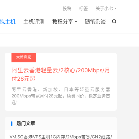

投稿
标签
关于小七
拟主机
主机评测
教程分享
随笔杂谈

大牌商家
阿里云香港轻量云/2核心/200Mbps/月
付28元起
阿里云香港、新加坡、日本等轻量云服务器
200Mbps带宽月付28元起，续费同价，稳定业务首
选！
热门文章
VM.SG香港VPS主机1G内存/2Mbps带宽/CN2线路/