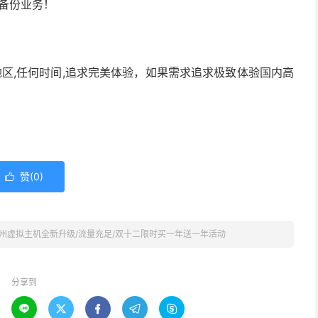
备份业务！
区,任何时间,追求完美体验，如果需求追求极致体验国内高
赞(
0
)

郑州虚拟主机全新升级/流量充足/双十二限时买一年送一年活动
分享到




