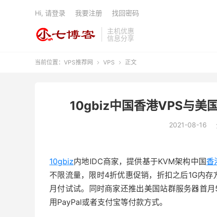
Hi, 请登录
我要注册
找回密码
主机优惠
信息分享
当前位置：
VPS推荐网
VPS
正文


10gbiz中国香港VPS与
2021-08-16
10gbiz
内地IDC商家，提供基于KVM架构中国
香
不限流量，限时4折优惠促销，折扣之后1G内存方
月付试试。同时商家还推出美国站群服务器首月
用PayPal或者支付宝等付款方式。