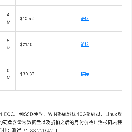
4
$10.52
链接
M
5
$21.16
链接
M
6
$30.32
链接
M
4 ECC、纯SSD硬盘，WIN系统默认40G系统盘，Linux默
注的硬盘容量为数据盘以及折扣之后的月付价格！洛杉矶去程
测试IP：83.229.42.9