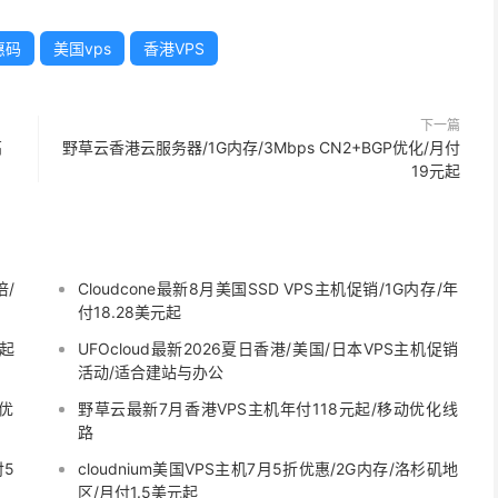
惠码
美国vps
香港VPS
下一篇
高
野草云香港云服务器/1G内存/3Mbps CN2+BGP优化/月付
19元起
倍/
Cloudcone最新8月美国SSD VPS主机促销/1G内存/年
付18.28美元起
元起
UFOcloud最新2026夏日香港/美国/日本VPS主机促销
活动/适合建站与办公
9优
野草云最新7月香港VPS主机年付118元起/移动优化线
路
付5
cloudnium美国VPS主机7月5折优惠/2G内存/洛杉矶地
区/月付1.5美元起