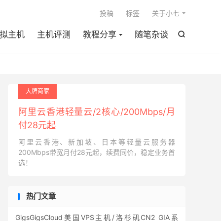

投稿
标签
关于小七
拟主机
主机评测
教程分享
随笔杂谈

大牌商家
阿里云香港轻量云/2核心/200Mbps/月
付28元起
阿里云香港、新加坡、日本等轻量云服务器
200Mbps带宽月付28元起，续费同价，稳定业务首
选！
热门文章
GigsGigsCloud美国VPS主机/洛杉矶CN2 GIA系