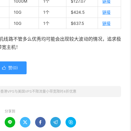
1000M
1个
$127.07
链接
10G
1个
$424.5
链接
10G
1个
$637.5
链接
主机线路不管多么优秀均可能会出现较大波动的情况，追求极
带宽主机！
赞(
0
)

中国香港VPS与美国VPS不限流量小带宽限时4折优惠
分享到




