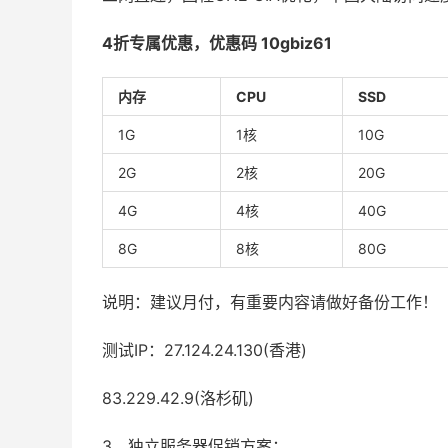
4
折
专属
优惠，
优惠码 10gbiz61
内存
CPU
SSD
1G
1核
10G
2G
2核
20G
4G
4核
40G
8G
8核
80G
说明：建议月付，有重要内容请做好备份工作！
测试IP：27.124.24.130(香港)
83.229.42.9(洛杉矶)
3、独立服务器促销方案：