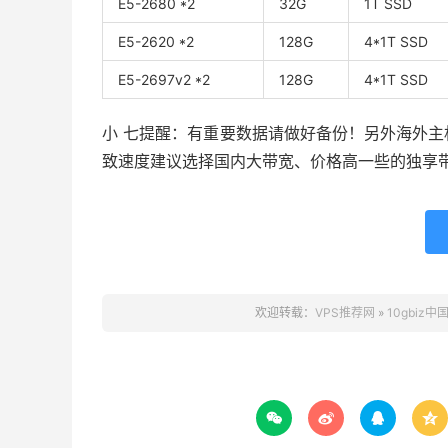
E5-2680 *2
32G
1T SSD
E5-2620 *2
128G
4*1T SSD
E5-2697v2 *2
128G
4*1T SSD
小 七提醒：有重要数据请做好备份！另外海外
致速度建议选择国内大带宽、价格高一些的独享
欢迎转载：
VPS推荐网
»
10gbiz



