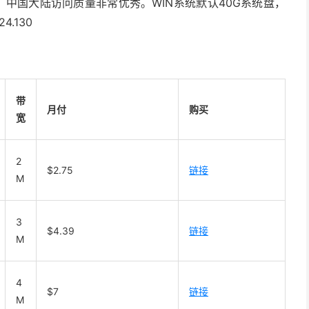
动，中国大陆访问质量非常优秀。WIN系统默认40G系统盘，
4.130
带
月付
购买
宽
2
$2.75
链接
M
3
$4.39
链接
M
4
$7
链接
M