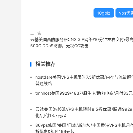
10gbiz
vps优
上一篇
云基美国高防服务器CN2 GIA网络/10分钟左右交付/最
500G DDoS防御，无视CC攻击
相关推荐
hostdare美国VPS主机限时7.5折优惠/内存与流量翻
普通线路
tmhhost美国9929/4837/原生IP/助力电商/月付33
云途美国洛杉矶VPS主机限时8.5折优惠/联通992
化/月付18.7元起
80vps韩国/美国/日本/新加坡/中国香港VPS主机月
折优惠&年付199元起