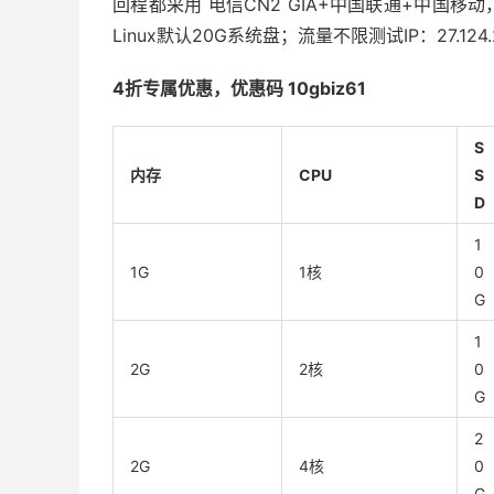
回程都采用 电信CN2 GIA+中国联通+中国移
Linux默认20G系统盘；流量不限测试IP：27.124.2
4
折
专属
优惠，
优惠码 10gbiz61
S
内存
CPU
S
D
1
1G
1核
0
G
1
2G
2核
0
G
2
2G
4核
0
G