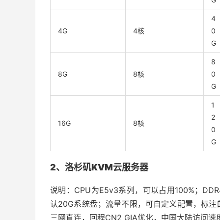
4
4G
4核
0
G
8
8G
8核
0
G
1
2
16G
8核
0
G
2、洛杉矶KVM云服务器
说明：CPU为E5v3系列，可以占用100%；DDR
认20G系统盘；流量不限，可自定义配置，标
三网直连，回程CN2 GIA优化，中国大陆访问速度快；