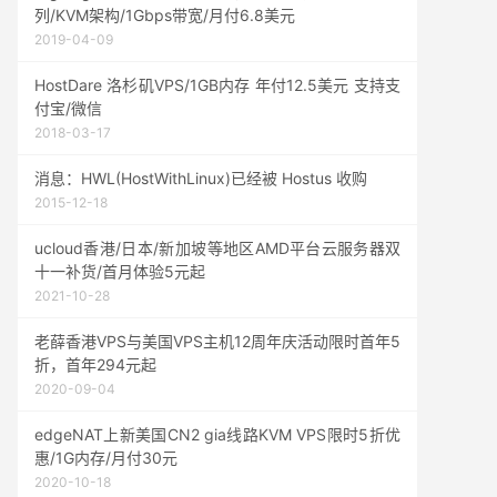
列/KVM架构/1Gbps带宽/月付6.8美元
2019-04-09
HostDare 洛杉矶VPS/1GB内存 年付12.5美元 支持支
付宝/微信
2018-03-17
消息：HWL(HostWithLinux)已经被 Hostus 收购
2015-12-18
ucloud香港/日本/新加坡等地区AMD平台云服务器双
十一补货/首月体验5元起
2021-10-28
老薛香港VPS与美国VPS主机12周年庆活动限时首年5
折，首年294元起
2020-09-04
edgeNAT上新美国CN2 gia线路KVM VPS限时5折优
惠/1G内存/月付30元
2020-10-18