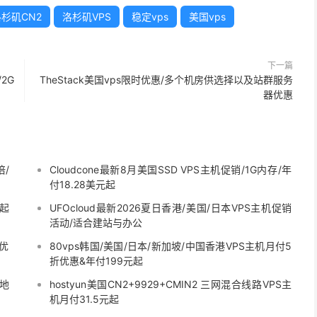
杉矶CN2
洛杉矶VPS
稳定vps
美国vps
下一篇
/2G
TheStack美国vps限时优惠/多个机房供选择以及站群服务
器优惠
倍/
Cloudcone最新8月美国SSD VPS主机促销/1G内存/年
付18.28美元起
元起
UFOcloud最新2026夏日香港/美国/日本VPS主机促销
活动/适合建站与办公
9优
80vps韩国/美国/日本/新加坡/中国香港VPS主机月付5
折优惠&年付199元起
矶地
hostyun美国CN2+9929+CMIN2 三网混合线路VPS主
机月付31.5元起