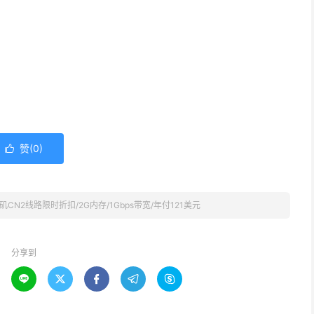
赞(
0
)

矶CN2线路限时折扣/2G内存/1Gbps带宽/年付121美元
分享到




