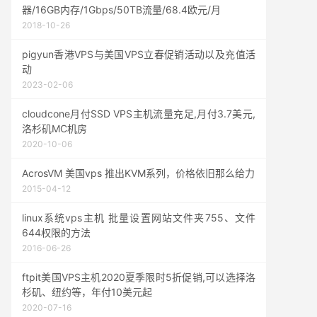
器/16GB内存/1Gbps/50TB流量/68.4欧元/月
2018-10-26
pigyun香港VPS与美国VPS立春促销活动以及充值活
动
2023-02-06
cloudcone月付SSD VPS主机流量充足,月付3.7美元,
洛杉矶MC机房
2020-10-06
AcrosVM 美国vps 推出KVM系列，价格依旧那么给力
2015-04-12
linux系统vps主机 批量设置网站文件夹755、文件
644权限的方法
2016-06-26
ftpit美国VPS主机2020夏季限时5折促销,可以选择洛
杉矶、纽约等，年付10美元起
2020-07-16