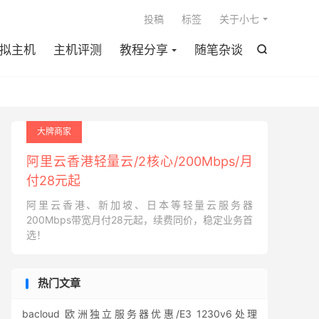

投稿
标签
关于小七
拟主机
主机评测
教程分享
随笔杂谈

大牌商家
阿里云香港轻量云/2核心/200Mbps/月
付28元起
阿里云香港、新加坡、日本等轻量云服务器
200Mbps带宽月付28元起，续费同价，稳定业务首
选！
热门文章
bacloud 欧洲独立服务器优惠/E3 1230v6处理