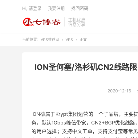
Hi, 请登录
我要注册
找回密码
主机优惠
信息分享
当前位置：
VPS推荐网
VPS
正文


ION圣何塞/洛杉矶CN2线路限时
2020-12-16
ION棣属于Krypt集团运营的一个子品牌，主
务，默认1Gbps峰值带宽，CN2+BGP优化
的用户选择；支持中文工单，支持支付宝等常见的