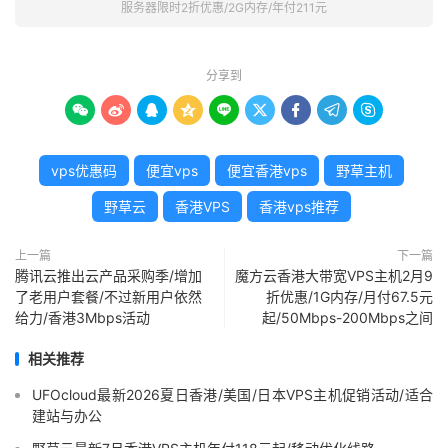
服务器限时2折优惠/2G内存/年付211元
分享到









vps优惠码
便宜vps
便宜香港vps
野草主机
野草云
香港VPS
香港vps推荐
上一篇
下一篇
腾讯云推出云产品采购季/增加
魔方云香港大带宽VPS主机2月9
了老用户套餐/不过新用户依然
折优惠/1G内存/月付67.5元
给力/香港3Mbps活动
起/50Mbps-200Mbps之间
相关推荐
UFOcloud最新2026夏日香港/美国/日本VPS主机促销活动/适合
建站与办公