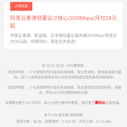
大牌商家
阿里云香港轻量云/2核心/200Mbps/月付28元
起
阿里云香港、新加坡、日本等轻量云服务器200Mbps带宽月
付28元起，续费同价，稳定业务首选！
© 2013-2026
VPS推荐网
【免责声明】：小七部落所有内容均来自网络，安全性未知，使用前请自行甄
别。因个人自愿选择使用本站介绍的资源造成的损失由使用者承担!
【版权声明】：小七部落所有内容均来自网络，若无意侵犯到您的权利，请留
言，将在48小时内删除相关内容!
本博客创建于2013年初，由小七进行维护和更新，现托管于
腾讯云
云服务器。
关于小站
留言版
网站地图
请求次数：56 次，加载用时：0.405 秒，内存占用：31.75 MB