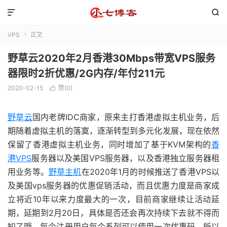


VPS
正文

野草云2020年2月香港30Mbps带宽VPS服务
器限时2折优惠/2G内存/年付211元
2020-02-15
赞(
0
)

野草云
国内老牌IDC商家，原来主打香港虚拟主机业务，后
期随着虚拟主机的落寞，逐渐转型到多元化发展，现在依然
保留了香港虚拟主机业务，同时增加了基于KVM架构的
香
港VPS
服务器以及美国VPS服务器，以及香港独立服务器租
用业务等。
野草主机
在2020年1月的时候推送了香港VPS以
及美国vps服务器的优惠促销活动，而且优惠力度是商家成
立将近10年以来力度最大的一次，目前商家继续让活动延
期，延期到2月20日，具体是否还会再次持续下去就不得而
知了哦，每个注册用户每个系列可以使用一次优惠码，所以