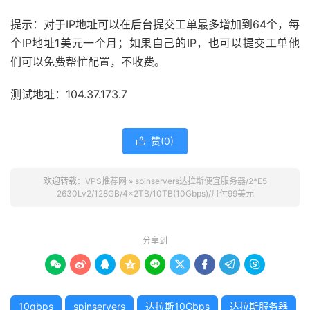
提示：对于IP地址可以在后台提交工单最多增加到64个，每
个IP地址1美元一个月；如果自己的IP，也可以提交工单他
们可以免费帮忙配置，不收费。
测试地址：104.37.173.7
赞(
0
)

欢迎转载：
VPS推荐网
»
spinservers达拉斯便宜服务器/2*E5
2630Lv2/128GB/4x2TB/10TB(10Gbps)/月付99美元
分享到









10gbps
spinservers
达拉斯10Gbps
达拉斯服务器