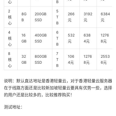
心
B
2
5
8G
200GB
266
3192
6384
核
T
B
SSD
元
元
元
心
B
4
6
16
400GB
532
638
1276
核
T
GB
SSD
元
4元
8元
心
B
8
7
32
800GB
106
1276
2553
核
T
GB
SSD
4元
8元
6元
心
B
说明：默认直达地址是香港轻量云，对于香港轻量云服务器
在于线路方面还是比较新加坡轻量云要具有优势一些，选择
的用户还是比较多的，比较推荐购买！
测试地址：