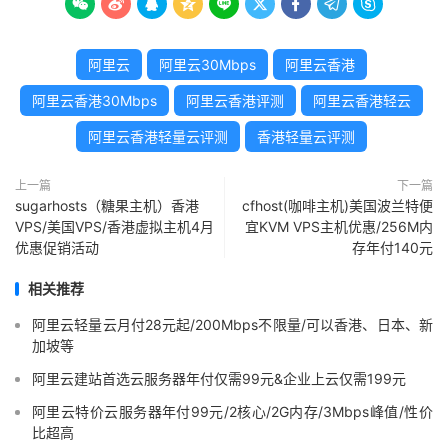









阿里云
阿里云30Mbps
阿里云香港
阿里云香港30Mbps
阿里云香港评测
阿里云香港轻云
阿里云香港轻量云评测
香港轻量云评测
上一篇
下一篇
sugarhosts（糖果主机）香港
cfhost(咖啡主机)美国波兰特便
VPS/美国VPS/香港虚拟主机4月
宜KVM VPS主机优惠/256M内
优惠促销活动
存年付140元
相关推荐
阿里云轻量云月付28元起/200Mbps不限量/可以香港、日本、新
加坡等
阿里云建站首选云服务器年付仅需99元&企业上云仅需199元
阿里云特价云服务器年付99元/2核心/2G内存/3Mbps峰值/性价
比超高