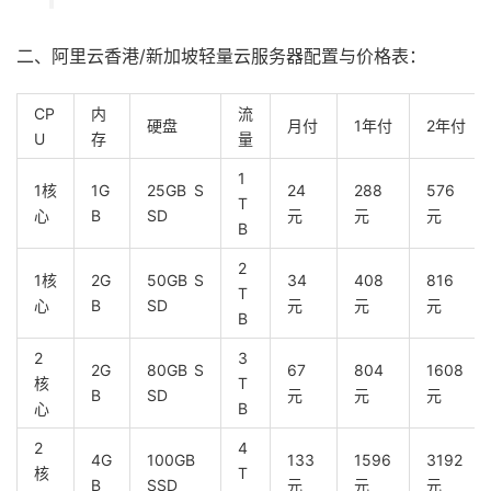
二、阿里云香港/新加坡轻量云服务器配置与价格表：
CP
内
流
硬盘
月付
1年付
2年付
U
存
量
1
1核
1G
25GB S
24
288
576
T
心
B
SD
元
元
元
B
2
1核
2G
50GB S
34
408
816
T
心
B
SD
元
元
元
B
2
3
2G
80GB S
67
804
1608
核
T
B
SD
元
元
元
心
B
2
4
4G
100GB
133
1596
3192
核
T
B
SSD
元
元
元