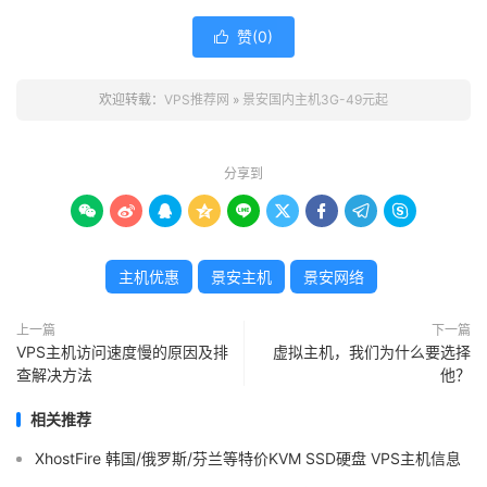
赞(
0
)

欢迎转载：
VPS推荐网
»
景安国内主机3G-49元起
分享到









主机优惠
景安主机
景安网络
上一篇
下一篇
VPS主机访问速度慢的原因及排
虚拟主机，我们为什么要选择
查解决方法
他？
相关推荐
XhostFire 韩国/俄罗斯/芬兰等特价KVM SSD硬盘 VPS主机信息