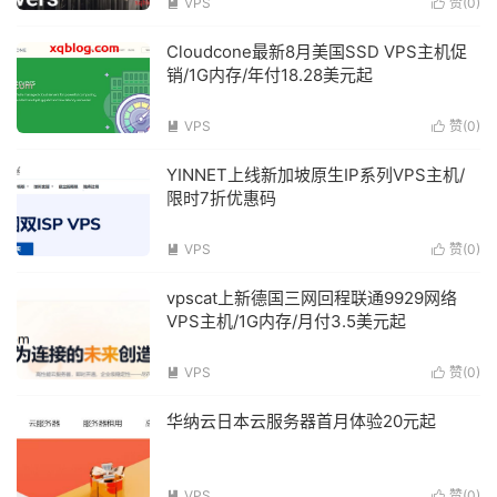
VPS
赞(
0
)


Cloudcone最新8月美国SSD VPS主机促
销/1G内存/年付18.28美元起
VPS
赞(
0
)


YINNET上线新加坡原生IP系列VPS主机/
限时7折优惠码
VPS
赞(
0
)


vpscat上新德国三网回程联通9929网络
VPS主机/1G内存/月付3.5美元起
VPS
赞(
0
)


华纳云日本云服务器首月体验20元起
VPS
赞(
0
)

