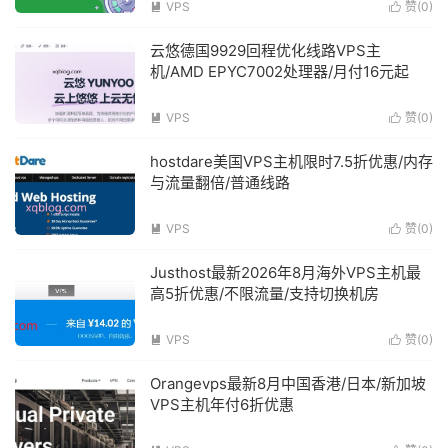
VPS
赞(
0
)


云悠德国9929回程优化线路VPS主
机/AMD EPYC7002处理器/月付16元起
VPS
赞(
0
)


hostdare美国VPS主机限时7.5折优惠/内存
与流量翻倍/普通线路
VPS
赞(
0
)


Justhost最新2026年8月海外VPS主机最
高5折优惠/不限流量/支持切换机房
VPS
赞(
0
)


Orangevps最新8月中国香港/日本/新加坡
VPS主机年付6折优惠