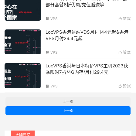
部分套餐6折优惠/充值赠送等
VPS
赞(
0
)


LocVPS香港建站VDS月付144元起&香港
VPS月付29.4元起
VPS
赞(
0
)


LocVPS香港与日本特价VPS主机2023秋
季限时7折/4G内存/月付29.4元
VPS
赞(
0
)


上一页
下一页
大牌商家