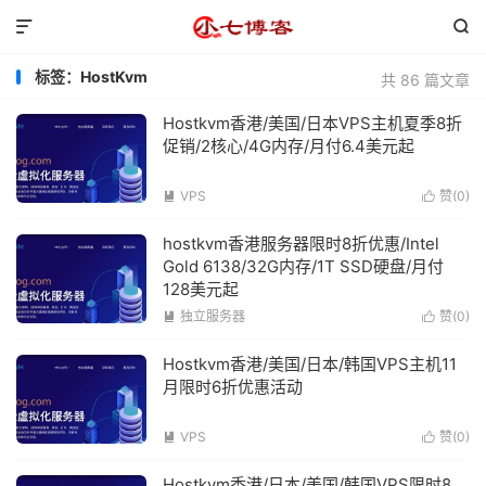


标签：HostKvm
共 86 篇文章
Hostkvm香港/美国/日本VPS主机夏季8折
促销/2核心/4G内存/月付6.4美元起
VPS
赞(
0
)


hostkvm香港服务器限时8折优惠/Intel
Gold 6138/32G内存/1T SSD硬盘/月付
128美元起
独立服务器
赞(
0
)


Hostkvm香港/美国/日本/韩国VPS主机11
月限时6折优惠活动
VPS
赞(
0
)


Hostkvm香港/日本/美国/韩国VPS限时8