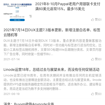
2021年8-10月Paypal老用户用银联卡支付
满60美元返现15%，最多15美元
赞(
0
)

2021年7月14日DUX主题7.3版本更新，新增注册白名单、标签
云随机等
DUX主题于7月14日升级到DUX 7.3版本，重点更新内容是重做客服功
能、新增注册邮箱白名单等，同时对一些功能与标签进行适当的优化，比
如小工具标签云随机排序，文章SEO标题title后跟随分类名、文章页内容
下广告位等，同时修复一些细节BU...
2021-07-14
赞(
0
)

Linode运营18年，总结过去与展望未来，而没有任何促销活动
Linode运营已经18周年，在周年庆期间并没有推出任何的主机促销活
动，也没有推出注册赠送金额活动，主要是总结过去与展望未来。linode
提供的VPS虚拟服务器稳定性还是相当不错的，适合海外办公、建站等业
务，而且还是当初为数不多支持随时删除...
2021-06-19
赞(
0
)

消息：Buyvm收购Anynode业务