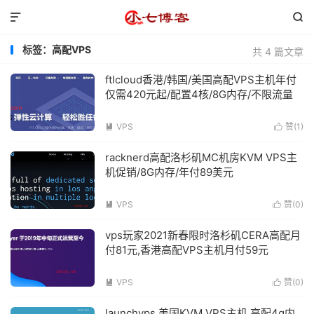


标签：高配VPS
共 4 篇文章
ftlcloud香港/韩国/美国高配VPS主机年付
仅需420元起/配置4核/8G内存/不限流量
VPS
赞(
1
)


racknerd高配洛杉矶MC机房KVM VPS主
机促销/8G内存/年付89美元
VPS
赞(
0
)


vps玩家2021新春限时洛杉矶CERA高配月
付81元,香港高配VPS主机月付59元
VPS
赞(
0
)


launchvps 美国KVM VPS主机 高配4g内