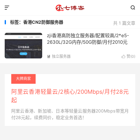


标签：香港CN2防御服务器
共 1 篇文章
zji香港高防独立服务器/配置较高/2*e5-
2630L/32G内存/50G防御/月付2010元
独立服务器
赞(
0
)


大牌商家
阿里云香港轻量云/2核心/200Mbps/月付28元
起
阿里云香港、新加坡、日本等轻量云服务器200Mbps带宽月
付28元起，续费同价，稳定业务首选！