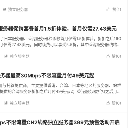
香港大宽带独服系列，上新优惠，50...
独立服务器
赞(
1
)


港服务器促销套餐首月1.5折体验，首月仅需27.43美元
月推出了日本服务器、香港服务器秒杀款首月仅需1.5折体验，折扣之后16G
首月仅需27.43美元，同时续费可以享受5.5折，其中香港服务器线路属
务器默认CIA线路，...
独立服务器
赞(
0
)


服务器最高30Mbps不限流量月付49美元起
器租用与托管提供商，主要提供香港、台湾、日本等地区的服务器、站群
提供的台湾服务器折扣之后月付49美元起；香港服务器折扣之后月付
0Mbps不限流量，有需求亚洲服务器的用户可以...
独立服务器
赞(
0
)


bps不限流量CN2线路独立服务器399元预售活动开启