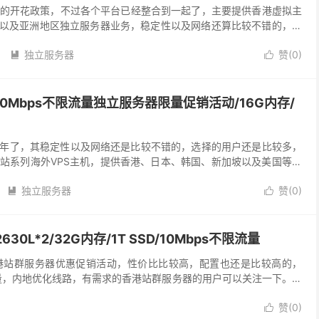
的开花政策，不过各个平台已经整合到一起了，主要提供香港虚拟主
器以及亚洲地区独立服务器业务，稳定性以及网络还算比较不错的，适
算可以吧。近期开启了香港10Mbps带宽不限流量、...
独立服务器
赞(
0
)


10Mbps不限流量独立服务器限量促销活动/16G内存/
营多年了，其稳定性以及网络还是比较不错的，选择的用户还是比较多，
站系列海外VPS主机，提供香港、日本、韩国、新加坡以及美国等地
港、日本、韩国等亚洲地区限制带宽、不限制流量，所...
独立服务器
赞(
0
)


L*2/32G内存/1T SSD/10Mbps不限流量
港站群服务器优惠促销活动，性价比比较高，配置也还是比较高的，
限流量，内地优化线路，有需求的香港站群服务器的用户可以关注一下。另
赞(
0
)
