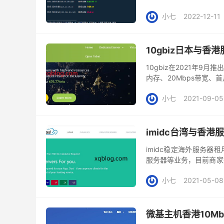
扣。优惠码：1212 2、
小七
2022-12-11
10gbiz日本与香
10gbiz在2021年9
内存、20Mbps带宽、
于CN2+BGP网络，日本服
小七
2021-09-05
imidc台湾与香港
imidc稳定海外服务
服务器等业务，目前商家
59美元起，带宽升级到3
小七
2021-05-08
微基主机香港10M