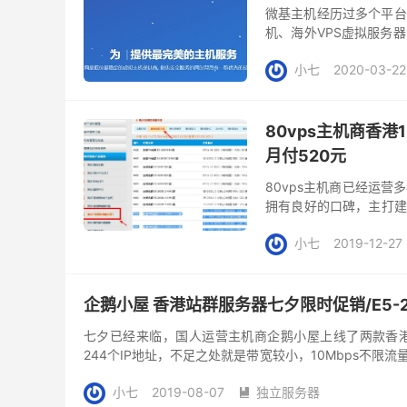
微基主机经历过多个平台
机、海外VPS虚拟服务
合建站用户选择，其口碑还
小七
2020-03-22
80vps主机商香港
月付520元
80vps主机商已经运
拥有良好的口碑，主打建
区与国家供选择，其中香
小七
2019-12-27
企鹅小屋 香港站群服务器七夕限时促销/E5-2630
七夕已经来临，国人运营主机商企鹅小屋上线了两款香
244个IP地址，不足之处就是带宽较小，10Mbps不
外企鹅小屋也...
小七
2019-08-07
独立服务器
