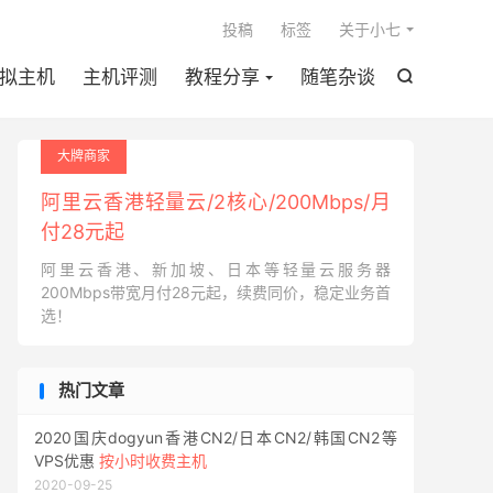

投稿
标签
关于小七
拟主机
主机评测
教程分享
随笔杂谈

大牌商家
阿里云香港轻量云/2核心/200Mbps/月
付28元起
阿里云香港、新加坡、日本等轻量云服务器
200Mbps带宽月付28元起，续费同价，稳定业务首
选！
热门文章
2020国庆dogyun香港CN2/日本CN2/韩国CN2等
VPS优惠
按小时收费主机
2020-09-25