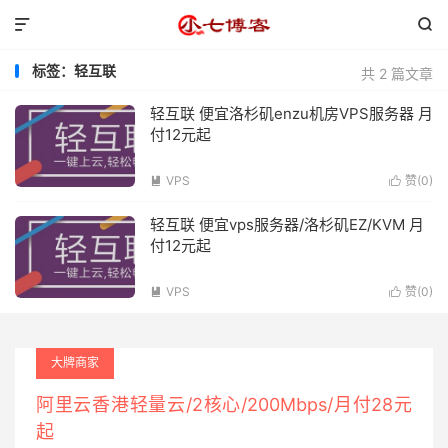


标签：轻互联
共 2 篇文章
轻互联 便宜洛杉矶enzu机房VPS服务器 月
付12元起
VPS
赞(
0
)


轻互联 便宜vps服务器/洛杉矶EZ/KVM 月
付12元起
VPS
赞(
0
)


大牌商家
阿里云香港轻量云/2核心/200Mbps/月付28元
起