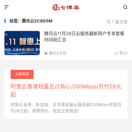


标签：腾讯云2C8G5M
共 1 篇文章
腾讯云11月28日云服务器新用户专享套餐
时间段汇总
腾讯云专区
赞(
0
)


大牌商家
阿里云香港轻量云/2核心/200Mbps/月付28元
起
阿里云香港、新加坡、日本等轻量云服务器200Mbps带宽月
付28元起，续费同价，稳定业务首选！