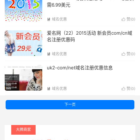
需6.99美元
域名优惠
赞(
0
)


爱名网（22）2015活动 新会员com/cn域
名注册优惠码
域名优惠
赞(
0
)


uk2-com/net域名注册优惠信息
域名优惠
赞(
0
)


下一页
大牌商家