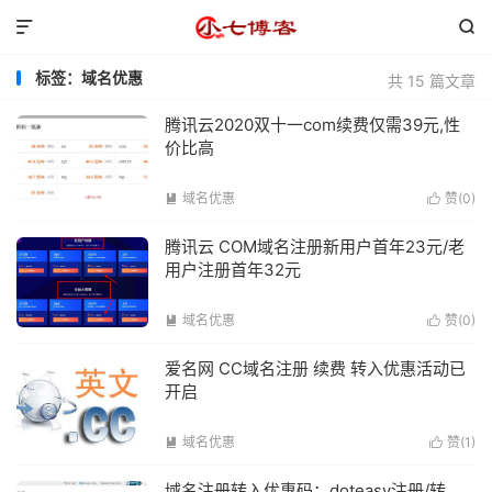


标签：域名优惠
共 15 篇文章
腾讯云2020双十一com续费仅需39元,性
价比高
域名优惠
赞(
0
)


腾讯云 COM域名注册新用户首年23元/老
用户注册首年32元
域名优惠
赞(
0
)


爱名网 CC域名注册 续费 转入优惠活动已
开启
域名优惠
赞(
1
)


域名注册转入优惠码：doteasy注册/转